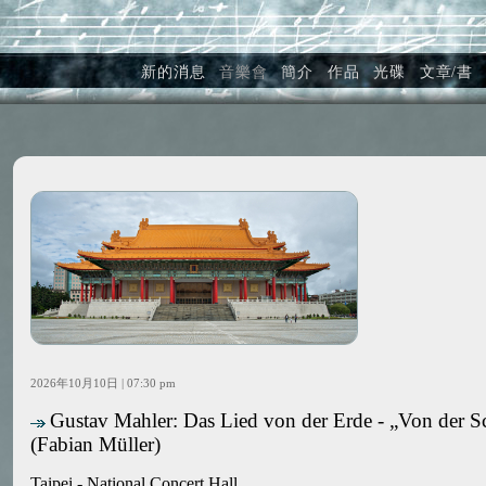
新的消息
音樂會
簡介
作品
光碟
文章/書
2026年10月10日 | 07:30 pm
Gustav Mahler: Das Lied von der Erde - „Von der Sch
(Fabian Müller)
Taipei - National Concert Hall