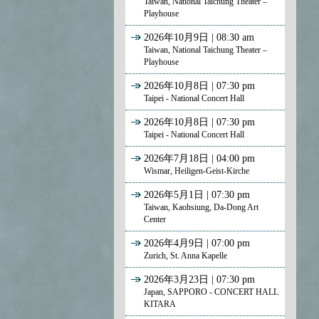
Taiwan, National Taichung Theater –
Playhouse
2026年10月9日 | 08:30 am
Taiwan, National Taichung Theater –
Playhouse
2026年10月8日 | 07:30 pm
Taipei - National Concert Hall
2026年10月8日 | 07:30 pm
Taipei - National Concert Hall
2026年7月18日 | 04:00 pm
Wismar, Heiligen-Geist-Kirche
2026年5月1日 | 07:30 pm
Taiwan, Kaohsiung, Da-Dong Art
Center
2026年4月9日 | 07:00 pm
Zurich, St. Anna Kapelle
2026年3月23日 | 07:30 pm
Japan, SAPPORO - CONCERT HALL
KITARA