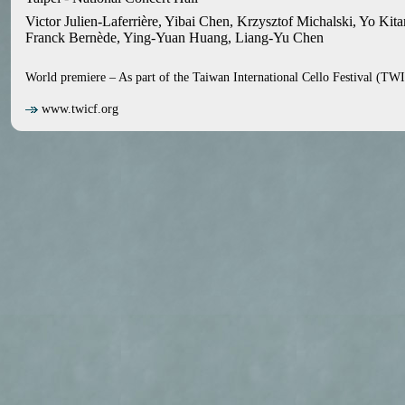
Victor Julien-Laferrière, Yibai Chen, Krzysztof Michalski, Yo K
Franck Bernède, Ying-Yuan Huang, Liang-Yu Chen
World premiere – As part of the Taiwan International Cello Festival (T
www.twicf.org