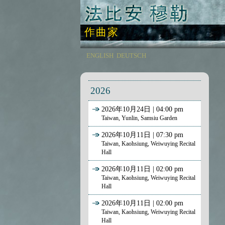
作曲家
ENGLISH
DEUTSCH
2026
2026年10月24日 | 04:00 pm
Taiwan, Yunlin, Samsiu Garden
2026年10月11日 | 07:30 pm
Taiwan, Kaohsiung, Weiwuying Recital
Hall
2026年10月11日 | 02:00 pm
Taiwan, Kaohsiung, Weiwuying Recital
Hall
2026年10月11日 | 02:00 pm
Taiwan, Kaohsiung, Weiwuying Recital
Hall