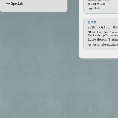
Specials
JEC EFM1025
Order
音樂會
2026年7月18日 | 04:00
“Ritual Fire Dance” in a
Mecklenburg-Vorpommer
Lucie Horsch, Tjasha 
festspiele-mv.de/