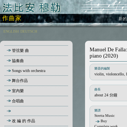
作曲家
新的
ENGLISH
DEUTSCH
Manuel De Falla: 
管弦樂 曲
piano (2020)
協奏曲
樂器的編製
Songs with orchestra
violin, violoncello,
舞台作品
曲長
室內樂
about 24 分鐘
合唱曲
樂譜
Stretta Music
改 編 的 作品
Buy
Complete work