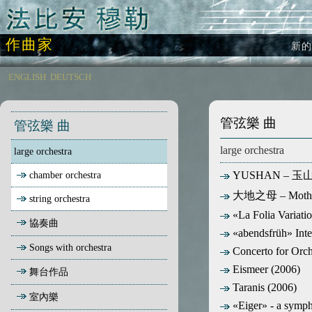
作曲家
新的
ENGLISH
DEUTSCH
管弦樂 曲
管弦樂 曲
large orchestra
large orchestra
chamber orchestra
YUSHAN – 玉山 – f
大地之母 – Mother 
string orchestra
«La Folia Variatio
協奏曲
«abendsfrüh» Inte
Songs with orchestra
Concerto for Orch
Eismeer (2006)
舞台作品
Taranis (2006)
室內樂
«Eiger» - a symph