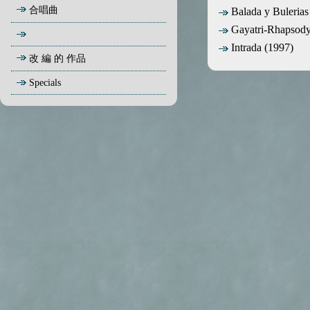
合唱曲
Balada y Bulerias
Gayatri-Rhapsody
Intrada (1997)
改 編 的 作品
Specials