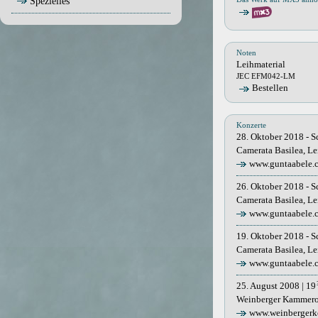
Spezielles
Noten
Leihmaterial
JEC EFM042-LM
Bestellen
Konzerte
28. Oktober 2018 - S
Camerata Basilea, L
www.guntaabele.
26. Oktober 2018 - Sc
Camerata Basilea, L
www.guntaabele.
19. Oktober 2018 - S
Camerata Basilea, L
www.guntaabele.
25. August 2008 | 19
Weinberger Kammeror
www.weinbergerk