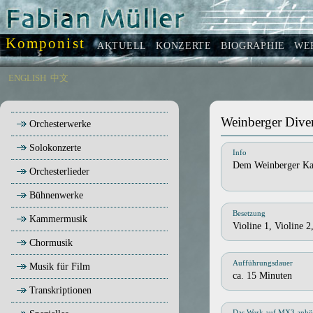
Komponist
AKTUELL
KONZERTE
BIOGRAPHIE
WE
ENGLISH
中文
Weinberger Dive
Orchesterwerke
Solokonzerte
Info
Dem Weinberger Ka
Orchesterlieder
Bühnenwerke
Besetzung
Kammermusik
Violine 1, Violine 2
Chormusik
Aufführungsdauer
Musik für Film
ca. 15 Minuten
Transkriptionen
Das Werk auf MX3 anhö