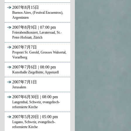
2007年8月15日
Buenos Aires, (Festival Encuentros),
Argentinien
2007年8月9日 | 07:00 pm
Feierabendkonzert, Lavatersaal, St.-
Peter-Hofstatt, Zürich
2007年7月7日
Propstei St. Gerold, Grosses Walsertal,
Vorarlberg
2007年7月6日 | 08:00 pm
Kunsthalle Ziegelhütte, Appenzell
2007年7月1日
Jerusalem
2007年6月30日 | 08:00 pm
Langenthal, Schweiz, evangelisch-
reformierte Kirche
2007年5月20日 | 05:00 pm
Lugano, Schweiz, evangelisch-
reformierte Kirche