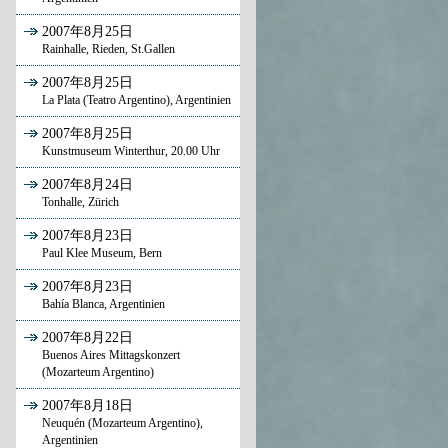
2007年8月25日
Rainhalle, Rieden, St.Gallen
2007年8月25日
La Plata (Teatro Argentino), Argentinien
2007年8月25日
Kunstmuseum Winterthur, 20.00 Uhr
2007年8月24日
Tonhalle, Zürich
2007年8月23日
Paul Klee Museum, Bern
2007年8月23日
Bahía Blanca, Argentinien
2007年8月22日
Buenos Aires Mittagskonzert
(Mozarteum Argentino)
2007年8月18日
Neuquén (Mozarteum Argentino),
Argentinien