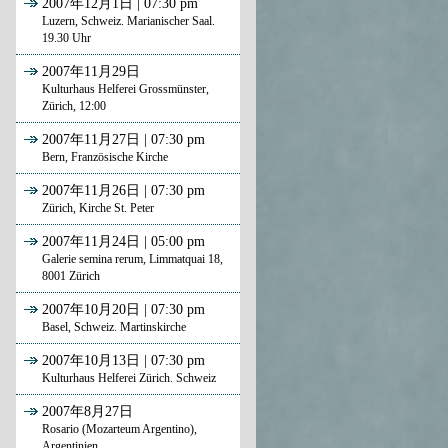
2007年12月1日 | 07:30 pm
Luzern, Schweiz. Marianischer Saal.
19.30 Uhr
2007年11月29日
Kulturhaus Helferei Grossmünster,
Zürich, 12:00
2007年11月27日 | 07:30 pm
Bern, Französische Kirche
2007年11月26日 | 07:30 pm
Zürich, Kirche St. Peter
2007年11月24日 | 05:00 pm
Galerie semina rerum, Limmatquai 18,
8001 Zürich
2007年10月20日 | 07:30 pm
Basel, Schweiz. Martinskirche
2007年10月13日 | 07:30 pm
Kulturhaus Helferei Zürich. Schweiz
2007年8月27日
Rosario (Mozarteum Argentino),
Argentinien